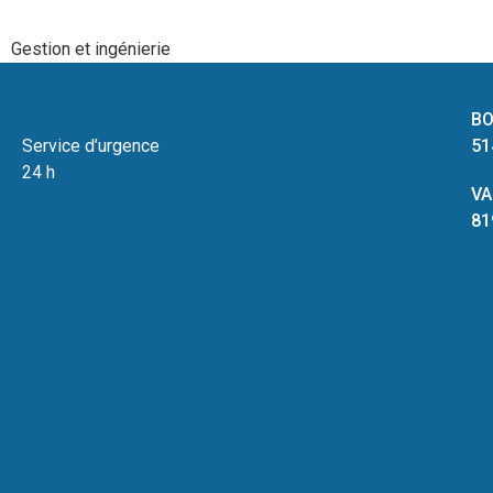
Gestion et ingénierie
BO
Service d’urgence
51
24 h
VA
81